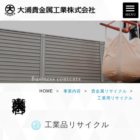
MENU
Business contents
事
業
内
容
HOME
>
事業内容
>
貴金属リサイクル
>
工業用リサイクル
工業品リサイクル