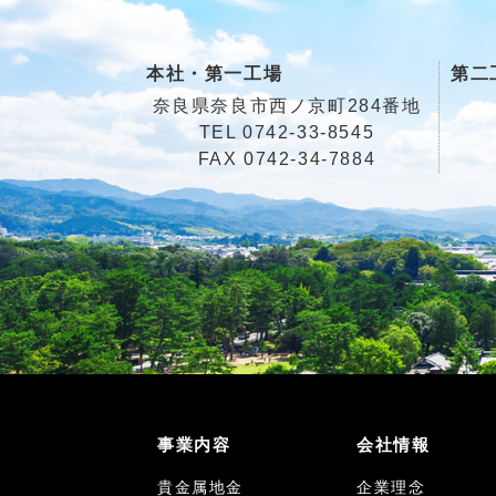
本社・第一工場
第二
奈良県奈良市西ノ京町284番地
TEL
0742-33-8545
FAX 0742-34-7884
事業内容
会社情報
貴金属地金
企業理念