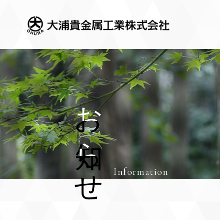
お
知
ら
せ
Information