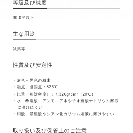
等級及び純度
99.0％以上
主な用途
試薬等
性質及び安定性
灰色～黒色の粉末
融点、凝固点：825℃
比重（相対密度）：7.326g/cm
（20℃）
3
水、希塩酸、アンモニア水やチオ硫酸ナトリウム溶液
に溶けにくい
硝酸、濃硫酸やシアン化カリウム溶液に溶けやすい
取り扱い及び保管上のご注意