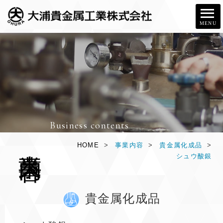
MENU
Business contents
事
業
内
容
HOME
>
事業内容
>
貴金属化成品
>
シュウ酸銀
貴金属化成品