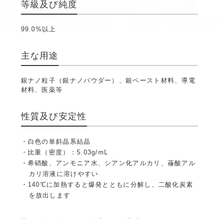
等級及び純度
99.0%以上
主な用途
銀ナノ粒子（銀ナノパウダー）、銀ペースト材料、導電
材料、医薬等
性質及び安定性
白色の単斜晶系結晶
比重（密度）：5.03g/mL
希硝酸、アンモニア水、シアン化アルカリ、蓚酸アル
カリ溶液に溶けやすい
140℃に加熱すると爆発とともに分解し、二酸化炭素
を放出します