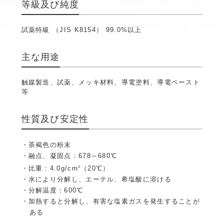
等級及び純度
試薬特級 （JIS K8154） 99.0%以上
主な用途
触媒製造、試薬、メッキ材料、導電塗料、導電ペースト
等
性質及び安定性
茶褐色の粉末
融点、凝固点：678～680℃
比重：4.0g/cm
（20℃）
3
水により分解し、エーテル、希塩酸に溶ける
分解温度：600℃
加熱すると分解し、有害な塩素ガスを発生することが
ある