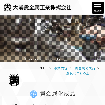
MENU
Business contents
事
業
内
容
HOME
>
事業内容
>
貴金属化成品
>
塩化パラジウム（Ⅱ）
貴金属化成品