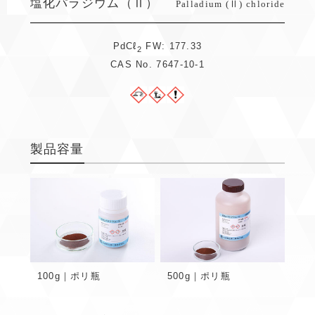
塩化パラジウム（Ⅱ）
Palladium (Ⅱ) chloride
PdCℓ
FW: 177.33
2
CAS No. 7647-10-1
製品容量
100g｜ポリ瓶
500g｜ポリ瓶